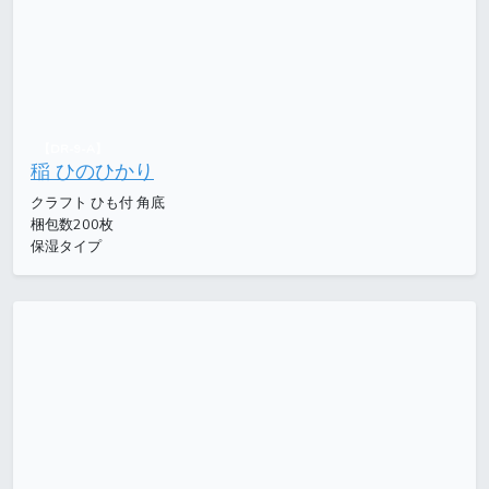
【DR-9-A】
稲 ひのひかり
クラフト ひも付 角底
梱包数200枚
保湿タイプ