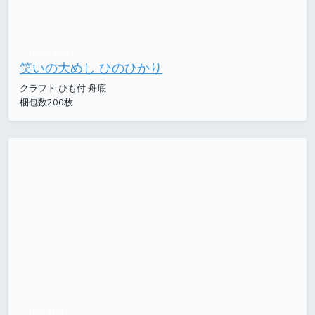
【DSC-37-C】
笑いの大めし ひのひかり
クラフト ひも付 舟底
梱包数200枚
【PN-33-D】