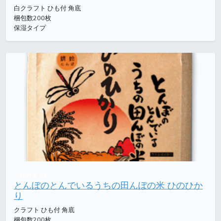
白クラフト ひも付 角底
梱包数200枚
保湿タイプ
【DR-5-D】
とんぼのとんでいるうちの田んぼの米 ひのひか
り
クラフト ひも付 角底
梱包数200枚