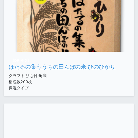
【DR-6-D】
ほたるの集ううちの田んぼの米 ひのひかり
クラフト ひも付 角底
梱包数200枚
保湿タイプ