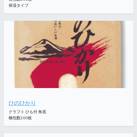
保湿タイプ
【DSC-4】
ひのひかり
クラフト ひも付 角底
梱包数200枚