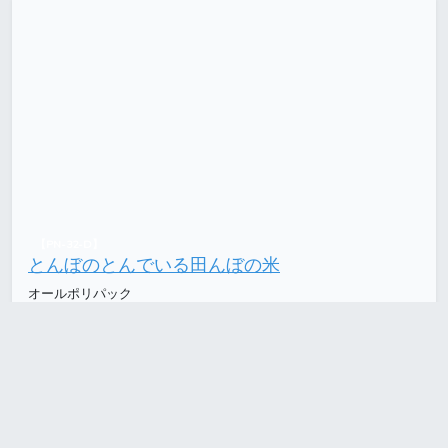
【PN-32-D】
とんぼのとんでいる田んぼの米
オールポリパック