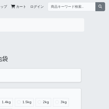
ョップ
カート
ログイン
地袋
1.4kg
1.5kg
2kg
3kg