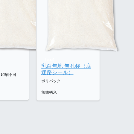
【0-M】
乳白無地 無孔袋（底
迷路シール）
gは印刷不可
ポリパック
無銘柄米