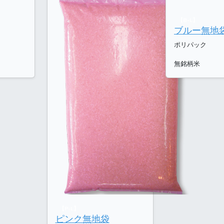
【B-L】
ブルー無地
ポリパック
無銘柄米
【P-L】
ピンク無地袋