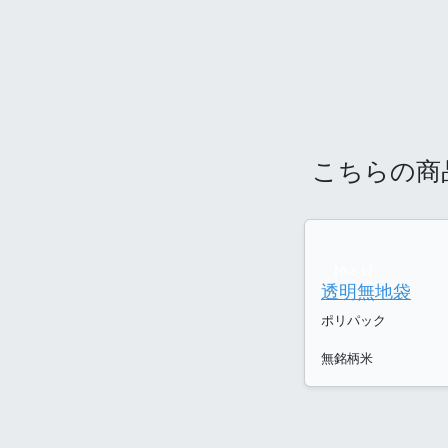
こちらの商
【0-1-L】
透明無地袋
ポリパック
無銘柄米