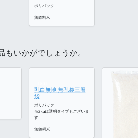
ポリパック
無銘柄米
品もいかがでしょうか。
【0-3】
乳白無地 無孔袋三層
袋
ポリパック
※2kgは透明タイプもございま
す
無銘柄米