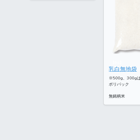
【0-L】
乳白無地袋
※500g、300
ポリパック
無銘柄米