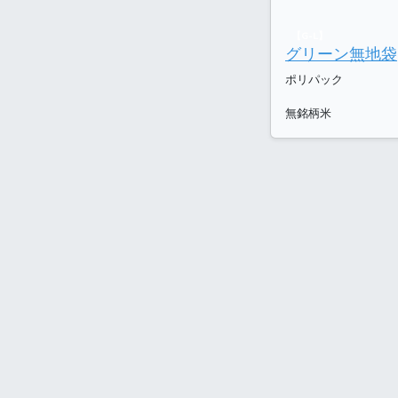
【G-L】
グリーン無地袋
ポリパック
無銘柄米