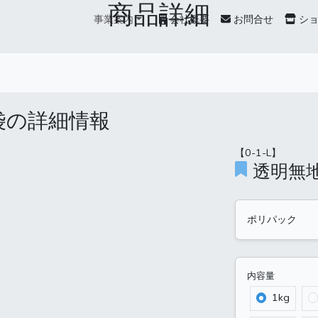
商品詳細
事業案内
会社概要
お問合せ
シ
袋の詳細情報
【0-1-L】
透明無
ポリパック
内容量
1kg