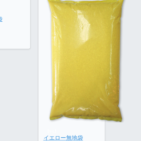
袋
【Y-L】
イエロー無地袋