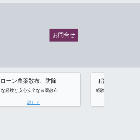
お問合せ
ドローン農薬散布、防除
稲刈り
富な経験と安心安全な農薬散布
経験豊富なスタッフに
詳しく
詳し