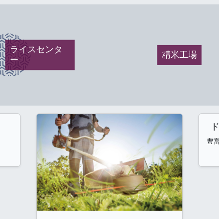
ライスセンタ
精米工場
ー
豊