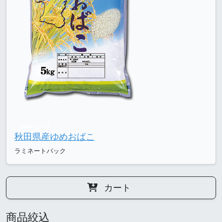
【HM-12-A】
秋田県産ゆめおばこ
ラミネートパック
カート
商品絞込