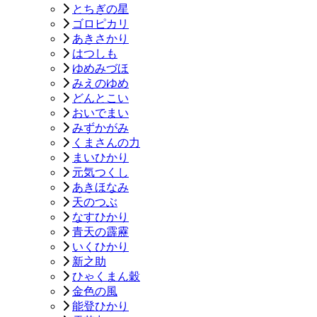
とちぎの星
ゴロピカリ
あきさかり
はつしも
ゆめみづほ
みえのゆめ
どんとこい
おいでまい
みずかがみ
くまさんの力
まいひかり
元気つくし
あきほなみ
天のつぶ
なすひかり
青天の霹靂
いくひかり
新之助
ひゃくまん穀
金色の風
能登ひかり