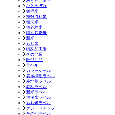
あきたこまち
ひとめぼれ
銘柄米
複数原料米
無洗米
無銘柄米
特別栽培米
新米
もち米
特殊加工米
その他袋
販促商品
ラベル
カラーシール
表示欄用ラベル
産地別ラベル
銘柄ラベル
新米ラベル
無洗米ラベル
もち米ラベル
グレードアップ
その他ラベル