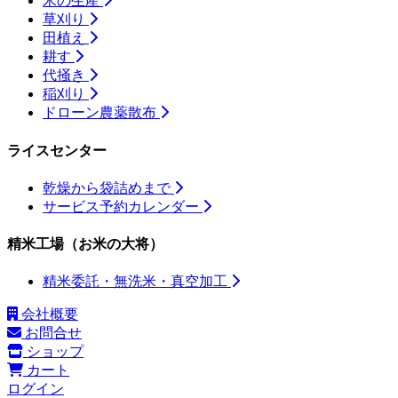
米の生産
草刈り
田植え
耕す
代掻き
稲刈り
ドローン農薬散布
ライスセンター
乾燥から袋詰めまで
サービス予約カレンダー
精米工場（お米の大将）
精米委託・無洗米・真空加工
会社概要
お問合せ
ショップ
カート
ログイン