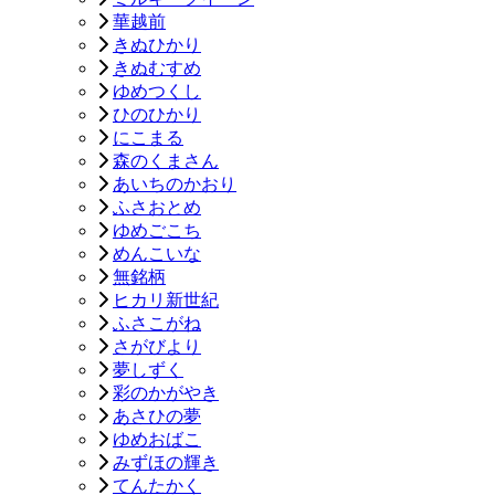
華越前
きぬひかり
きぬむすめ
ゆめつくし
ひのひかり
にこまる
森のくまさん
あいちのかおり
ふさおとめ
ゆめごこち
めんこいな
無銘柄
ヒカリ新世紀
ふさこがね
さがびより
夢しずく
彩のかがやき
あさひの夢
ゆめおばこ
みずほの輝き
てんたかく