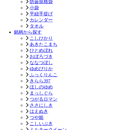
防曇規格袋
小袋
平紐手提げ
カレンダー
タオル
銘柄から探す
こしひかり
あきたこまち
ひとめぼれ
おぼろづき
ななつぼし
ゆめぴりか
ふっくりんこ
きらら397
ほしのゆめ
まっしぐら
つがるロマン
ささにしき
はえぬき
つや姫
こしいぶき
ミルキークイーン