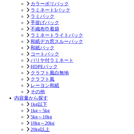
カラーポリパック
ラミネートIパック
ラミパック
手提げパック
不織布巾着袋
ラミネートライトパック
和紙デカ窓スルーパック
和紙パック
コートパック
バリヤ付ラミネート
HDPEパック
クラフト風白無地
クラフト風
レーヨン和紙
その他
内容量から探す
1kg以下
1kg～5kg
5kg～10kg
10kg～20kg
20kg以上