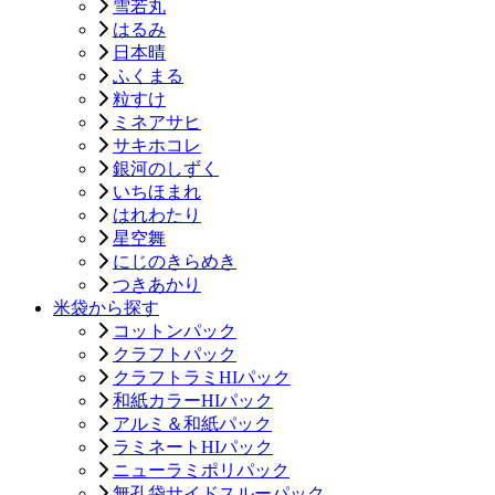
雪若丸
はるみ
日本晴
ふくまる
粒すけ
ミネアサヒ
サキホコレ
銀河のしずく
いちほまれ
はれわたり
星空舞
にじのきらめき
つきあかり
米袋から探す
コットンパック
クラフトパック
クラフトラミHIパック
和紙カラーHIパック
アルミ＆和紙パック
ラミネートHIパック
ニューラミポリパック
無孔袋サイドスルーパック