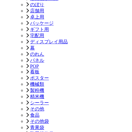
のぼり
店舗用
卓上用
パッケージ
ギフト用
宅配用
ディスプレイ用品
幕
のれん
パネル
POP
看板
ポスター
機械類
製粉機
精米機
シーラー
その他
食品
その他袋
青果袋