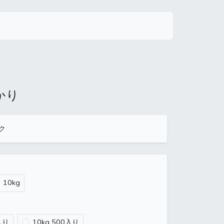
かり
ク
10kg
入り
10kg 500入り