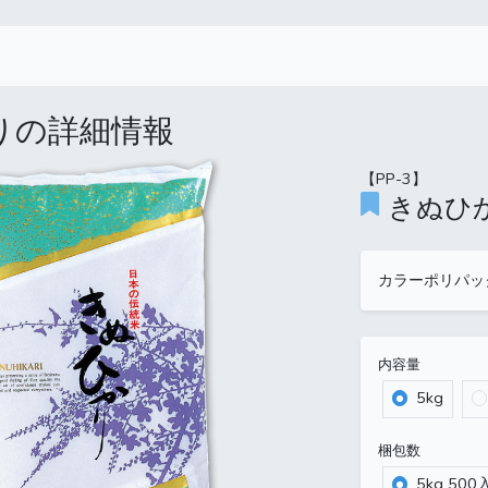
りの詳細情報
【PP-3】
きぬひ
カラーポリパッ
内容量
5kg
梱包数
5kg 500